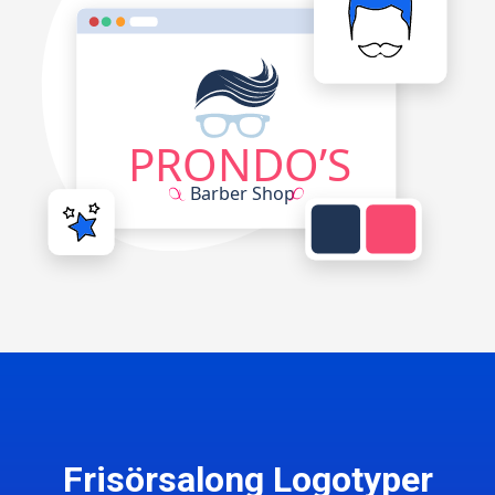
Frisörsalong Logotyper