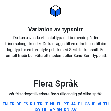
Variation av typsnitt
Du kan använda ett antal typsnitt beroende på din
frisörsalongs kunder. Du kan lägga till en retro touch till din
logotyp för en freestyle publik med Serif-teckensnitt. En
formell frisör bör välja ett modernt eller Sans-Serif typsnitt.
Flera Språk
Vår frisörlogotillverkare finns tillgänglig på olika språk:
EN
FR
DE
ES
RU
TR
IT
NL
EL
PT
JA
PL
CS
ID
VI
TH
KO
HU
AR
BN
RO
SV