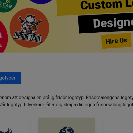
Custom L
Design
Hire Us
ogotyper
genom att designa en prålig frisör logotyp. Frisörsalongens logot
. Vår logotyp tillverkare låter dig skapa din egen frisörsalong logo