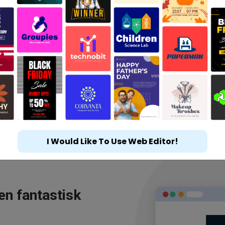
I Would Like To Use Web Editor!
en fantastisk