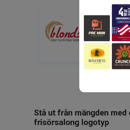
Stå ut från mängden med 
frisörsalong logotyp