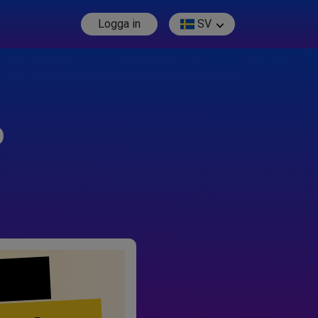
Logga in
SV
p