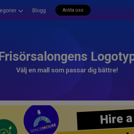
egorier
Blogg
Anlita oss
Frisörsalongens Logoty
Välj en mall som passar dig bättre!
Hire a