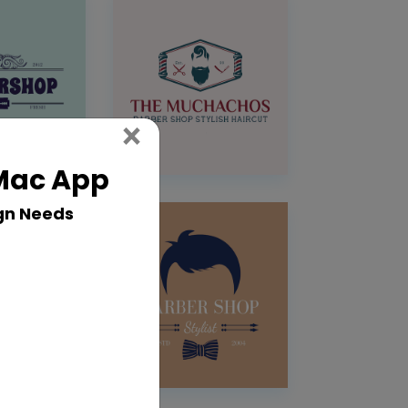
Close
×
 Mac App
gn Needs