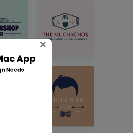
Close
×
 Mac App
gn Needs