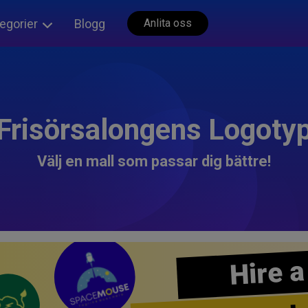
egorier
Blogg
Anlita oss
Frisörsalongens Logoty
Välj en mall som passar dig bättre!
Hire a