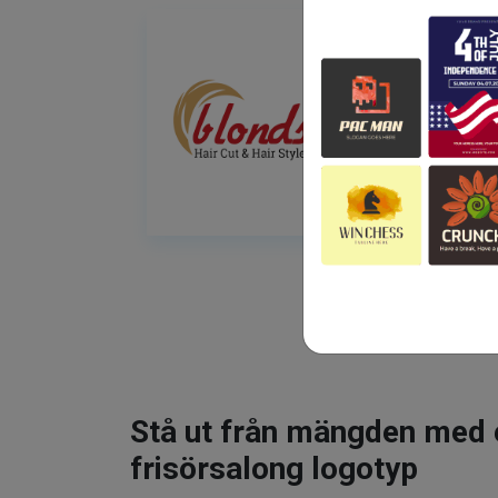
Stå ut från mängden med 
frisörsalong logotyp