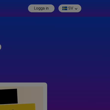
Logga in
SV
p