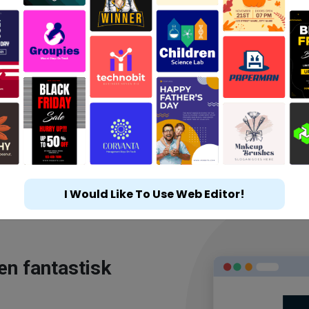
I Would Like To Use Web Editor!
en fantastisk