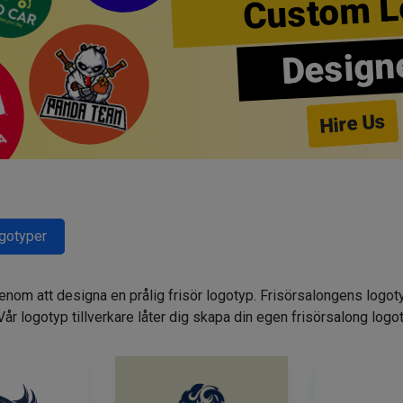
Custom L
Design
Hire Us
ogotyper
genom att designa en prålig frisör logotyp. Frisörsalongens logot
. Vår logotyp tillverkare låter dig skapa din egen frisörsalong logo