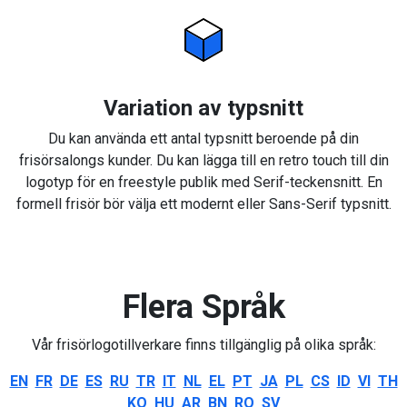
Variation av typsnitt
Du kan använda ett antal typsnitt beroende på din
frisörsalongs kunder. Du kan lägga till en retro touch till din
logotyp för en freestyle publik med Serif-teckensnitt. En
formell frisör bör välja ett modernt eller Sans-Serif typsnitt.
Flera Språk
Vår frisörlogotillverkare finns tillgänglig på olika språk:
EN
FR
DE
ES
RU
TR
IT
NL
EL
PT
JA
PL
CS
ID
VI
TH
KO
HU
AR
BN
RO
SV