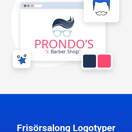
Frisörsalong Logotyper