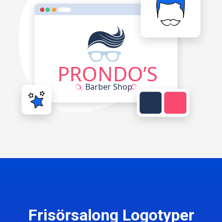
Frisörsalong Logotyper