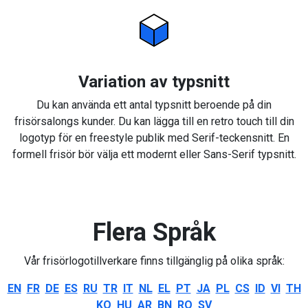
Variation av typsnitt
Du kan använda ett antal typsnitt beroende på din
frisörsalongs kunder. Du kan lägga till en retro touch till din
logotyp för en freestyle publik med Serif-teckensnitt. En
formell frisör bör välja ett modernt eller Sans-Serif typsnitt.
Flera Språk
Vår frisörlogotillverkare finns tillgänglig på olika språk:
EN
FR
DE
ES
RU
TR
IT
NL
EL
PT
JA
PL
CS
ID
VI
TH
KO
HU
AR
BN
RO
SV