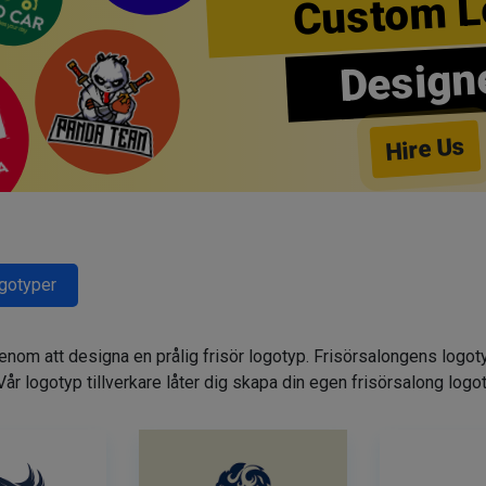
Custom L
Design
Hire Us
ogotyper
genom att designa en prålig frisör logotyp. Frisörsalongens logot
. Vår logotyp tillverkare låter dig skapa din egen frisörsalong logo