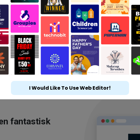
I Would Like To Use Web Editor!
en fantastisk