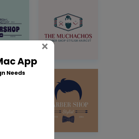
Close
×
 Mac App
gn Needs