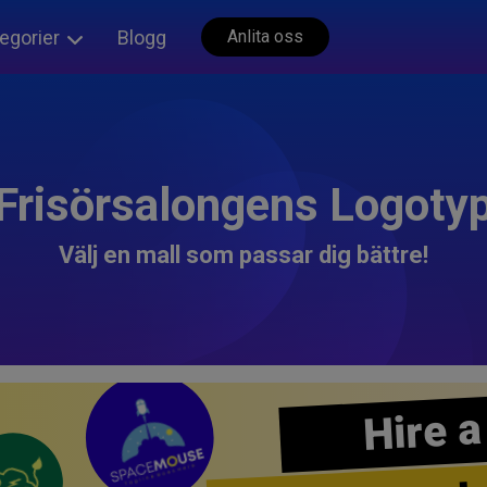
egorier
Blogg
Anlita oss
Frisörsalongens Logoty
Välj en mall som passar dig bättre!
Hire a