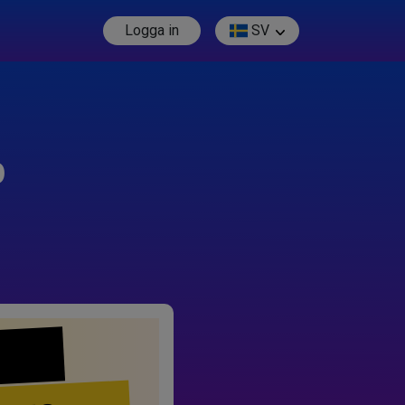
Logga in
SV
p