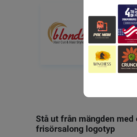
Stå ut från mängden med 
frisörsalong logotyp