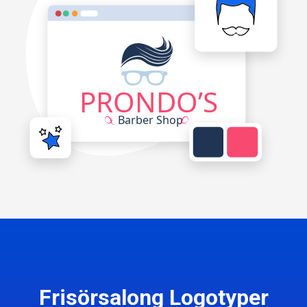
Frisörsalong Logotyper