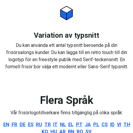
Variation av typsnitt
Du kan använda ett antal typsnitt beroende på din
frisörsalongs kunder. Du kan lägga till en retro touch till din
logotyp för en freestyle publik med Serif-teckensnitt. En
formell frisör bör välja ett modernt eller Sans-Serif typsnitt.
Flera Språk
Vår frisörlogotillverkare finns tillgänglig på olika språk:
EN
FR
DE
ES
RU
TR
IT
NL
EL
PT
JA
PL
CS
ID
VI
TH
KO
HU
AR
BN
RO
SV