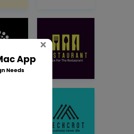
Close
×
 Mac App
gn Needs