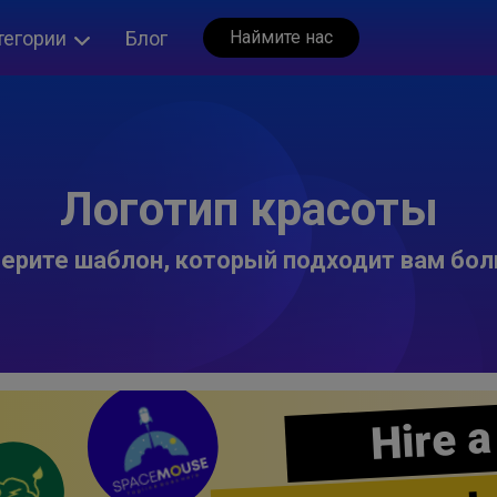
тегории
Блог
Наймите нас
Логотип красоты
ерите шаблон, который подходит вам бол
Hire a