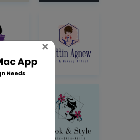
Close
×
 Mac App
gn Needs