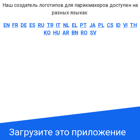
Наш создатель логотипов для парикмахеров доступен на
разных языках:
EN
FR
DE
ES
RU
TR
IT
NL
EL
PT
JA
PL
CS
ID
VI
TH
KO
HU
AR
BN
RO
SV
Загрузите это приложение