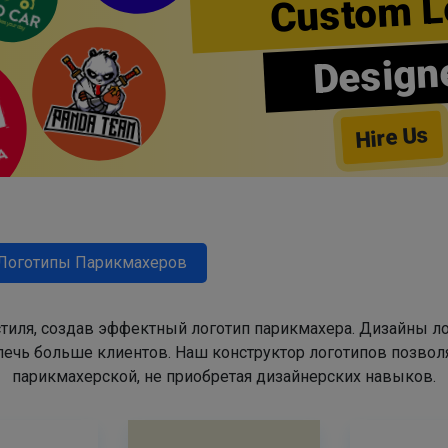
Custom L
Design
Hire Us
Логотипы Парикмахеров
тиля, создав эффектный логотип парикмахера. Дизайны л
ечь больше клиентов. Наш конструктор логотипов позвол
парикмахерской, не приобретая дизайнерских навыков.