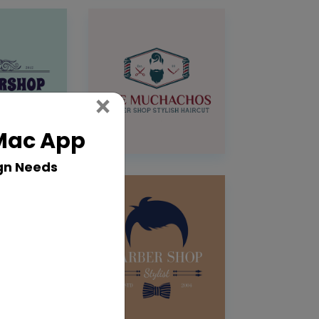
Close
×
 Mac App
gn Needs