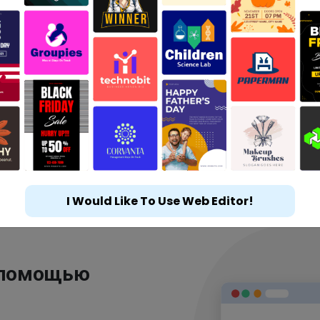
I Would Like To Use Web Editor!
 помощью