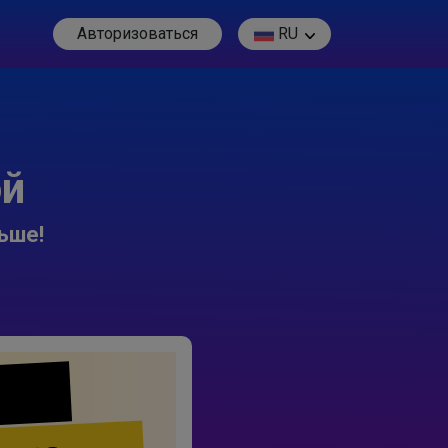
Авторизоваться
RU
ой
ьше!