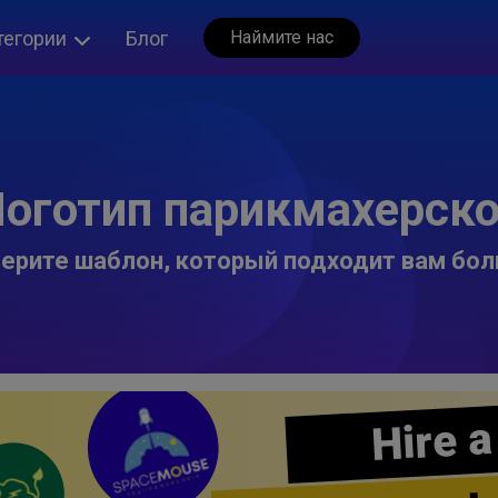
тегории
Блог
Наймите нас
оготип парикмахерск
ерите шаблон, который подходит вам бол
Hire a