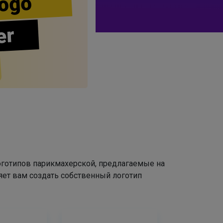
ogo
er
оготипов парикмахерской, предлагаемые на
яет вам создать собственный логотип