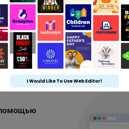
I Would Like To Use Web Editor!
 помощью