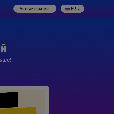
Авторизоваться
RU
ой
ьше!