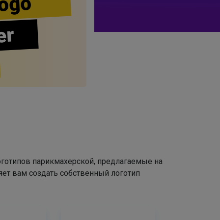
ogo
er
оготипов парикмахерской, предлагаемые на
яет вам создать собственный логотип