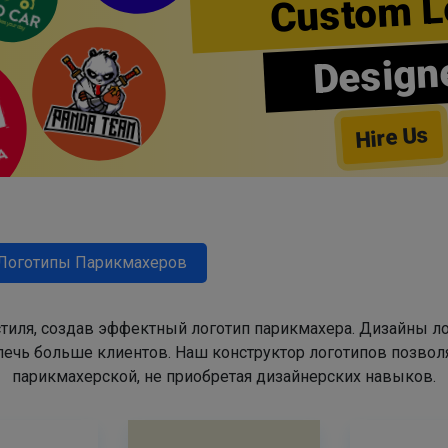
Custom L
Design
Hire Us
Логотипы Парикмахеров
тиля, создав эффектный логотип парикмахера. Дизайны л
ечь больше клиентов. Наш конструктор логотипов позвол
парикмахерской, не приобретая дизайнерских навыков.