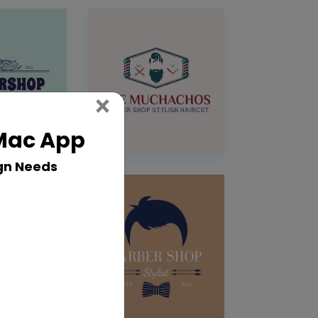
Close
×
 Mac App
gn Needs