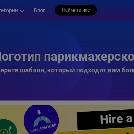
тегории
Блог
Наймите нас
оготип парикмахерск
ерите шаблон, который подходит вам бол
Hire a