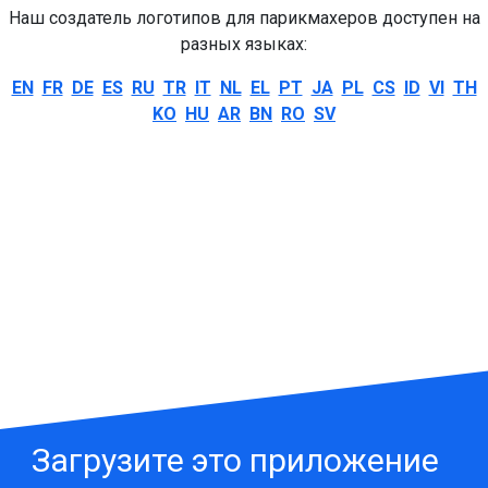
Наш создатель логотипов для парикмахеров доступен на
разных языках:
EN
FR
DE
ES
RU
TR
IT
NL
EL
PT
JA
PL
CS
ID
VI
TH
KO
HU
AR
BN
RO
SV
Загрузите это приложение