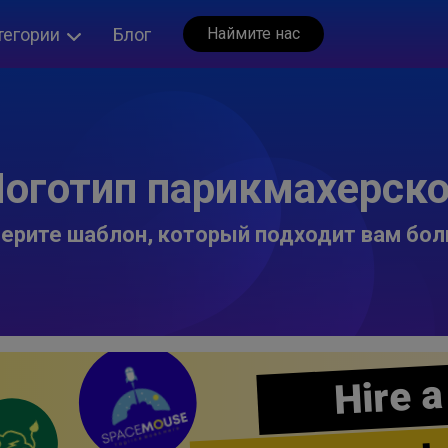
тегории
Блог
Наймите нас
оготип парикмахерск
ерите шаблон, который подходит вам бол
Hire a