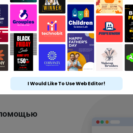
I Would Like To Use Web Editor!
 помощью