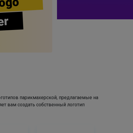
ogo
er
оготипов парикмахерской, предлагаемые на
яет вам создать собственный логотип