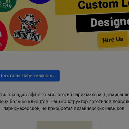
Custom L
Design
Hire Us
Логотипы Парикмахеров
тиля, создав эффектный логотип парикмахера. Дизайны л
ечь больше клиентов. Наш конструктор логотипов позвол
парикмахерской, не приобретая дизайнерских навыков.