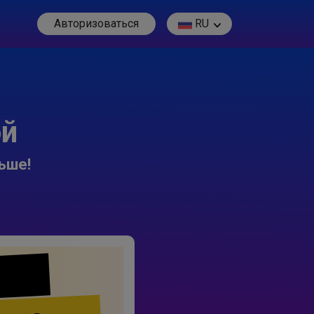
Авторизоваться
RU
ой
ьше!