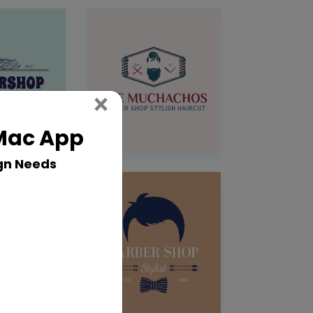
Close
×
 Mac App
gn Needs