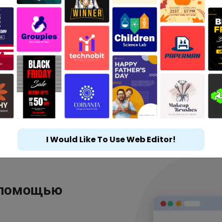
I Would Like To Use Web Editor!
 помощью