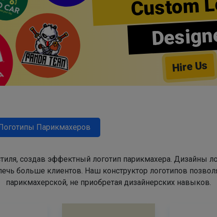
Custom L
Design
Hire Us
Логотипы Парикмахеров
тиля, создав эффектный логотип парикмахера. Дизайны л
ечь больше клиентов. Наш конструктор логотипов позвол
парикмахерской, не приобретая дизайнерских навыков.