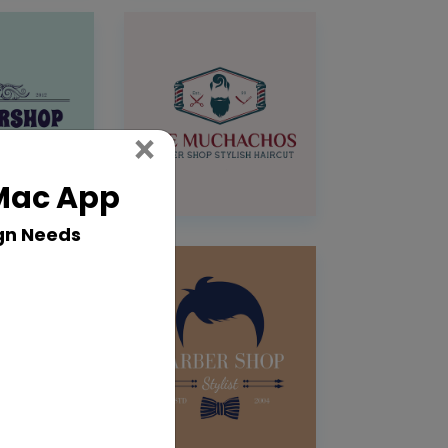
Close
×
 Mac App
gn Needs