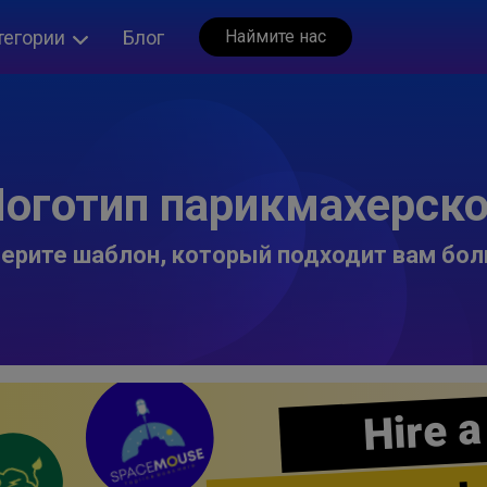
тегории
Блог
Наймите нас
оготип парикмахерск
ерите шаблон, который подходит вам бол
Hire a