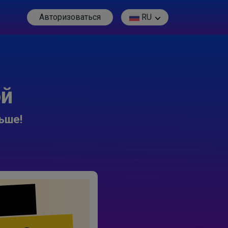
Авторизоваться
RU
ой
ьше!