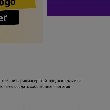
ogo
er
оготипов парикмахерской, предлагаемые на
яет вам создать собственный логотип