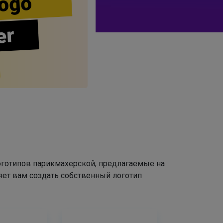
ogo
er
оготипов парикмахерской, предлагаемые на
яет вам создать собственный логотип