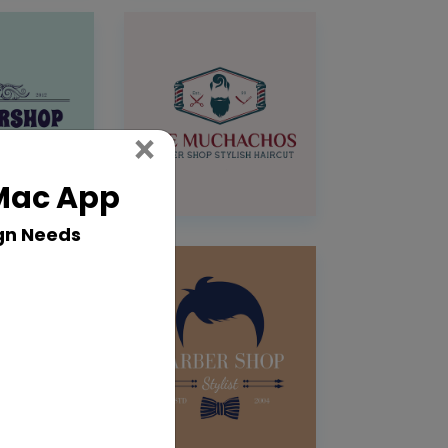
Close
×
 Mac App
gn Needs