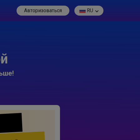
Авторизоваться
RU
ой
ьше!