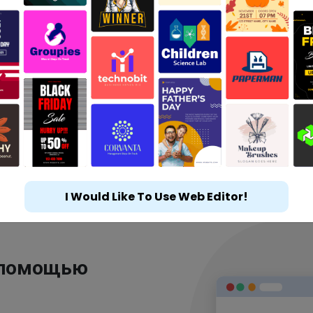
I Would Like To Use Web Editor!
 помощью