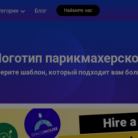
тегории
Блог
Наймите нас
оготип парикмахерск
ерите шаблон, который подходит вам бол
Hire a