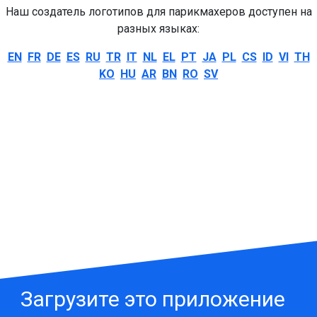
Наш создатель логотипов для парикмахеров доступен на
разных языках:
EN
FR
DE
ES
RU
TR
IT
NL
EL
PT
JA
PL
CS
ID
VI
TH
KO
HU
AR
BN
RO
SV
Загрузите это приложение