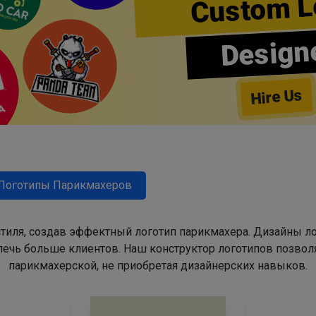
Custom L
Design
Hire Us
Логотипы Парикмахеров
тиля, создав эффектный логотип парикмахера. Дизайны л
ечь больше клиентов. Наш конструктор логотипов позвол
парикмахерской, не приобретая дизайнерских навыков.