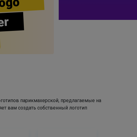
ogo
er
оготипов парикмахерской, предлагаемые на
яет вам создать собственный логотип