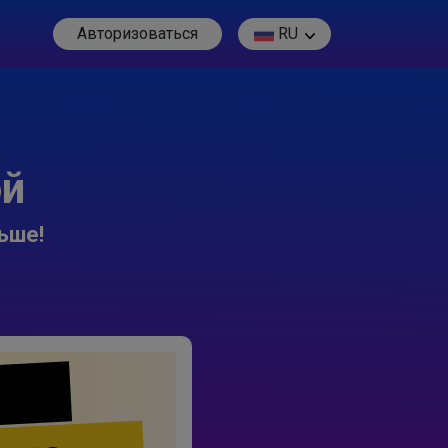
Авторизоваться
RU
ой
ьше!