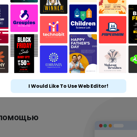
I Would Like To Use Web Editor!
 помощью