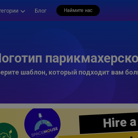
тегории
Блог
Наймите нас
оготип парикмахерск
ерите шаблон, который подходит вам бол
Hire a