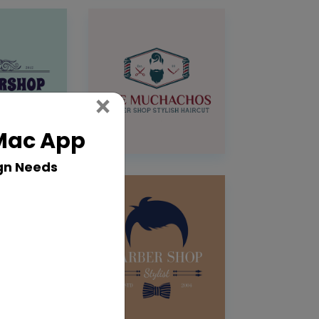
Close
×
 Mac App
gn Needs