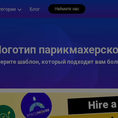
тегории
Блог
Наймите нас
оготип парикмахерск
ерите шаблон, который подходит вам бол
Hire a