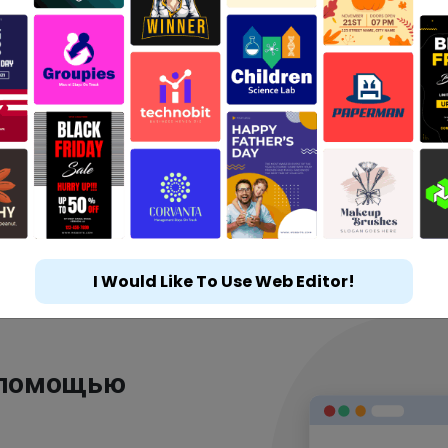
I Would Like To Use Web Editor!
 помощью