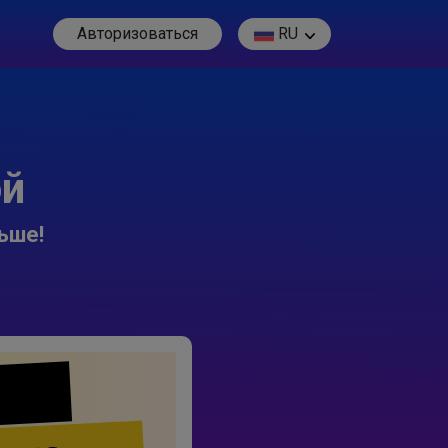
Авторизоваться
RU
ой
ьше!