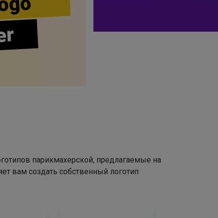
ogo
er
оготипов парикмахерской, предлагаемые на
яет вам создать собственный логотип