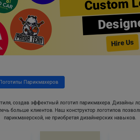
Custom L
Design
Hire Us
Логотипы Парикмахеров
тиля, создав эффектный логотип парикмахера. Дизайны л
ечь больше клиентов. Наш конструктор логотипов позвол
парикмахерской, не приобретая дизайнерских навыков.