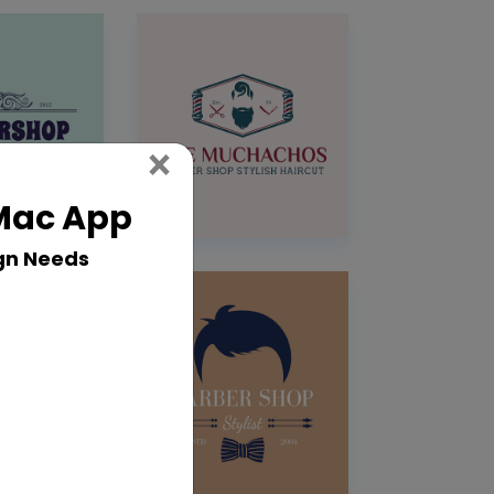
Close
×
 Mac App
gn Needs