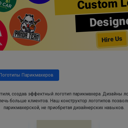
Custom L
Design
Hire Us
Логотипы Парикмахеров
тиля, создав эффектный логотип парикмахера. Дизайны л
ечь больше клиентов. Наш конструктор логотипов позвол
парикмахерской, не приобретая дизайнерских навыков.