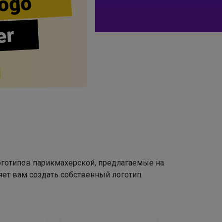
ogo
er
оготипов парикмахерской, предлагаемые на
яет вам создать собственный логотип