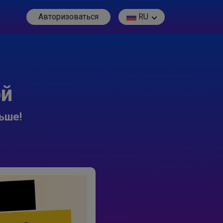
Авторизоваться
RU
ой
ьше!