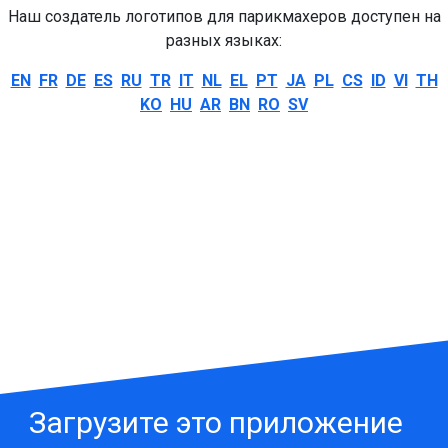
Наш создатель логотипов для парикмахеров доступен на
разных языках:
EN
FR
DE
ES
RU
TR
IT
NL
EL
PT
JA
PL
CS
ID
VI
TH
KO
HU
AR
BN
RO
SV
Загрузите это приложение