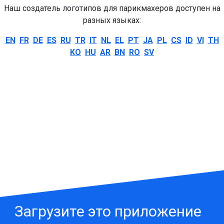
Наш создатель логотипов для парикмахеров доступен на
разных языках:
EN
FR
DE
ES
RU
TR
IT
NL
EL
PT
JA
PL
CS
ID
VI
TH
KO
HU
AR
BN
RO
SV
Загрузите это приложение