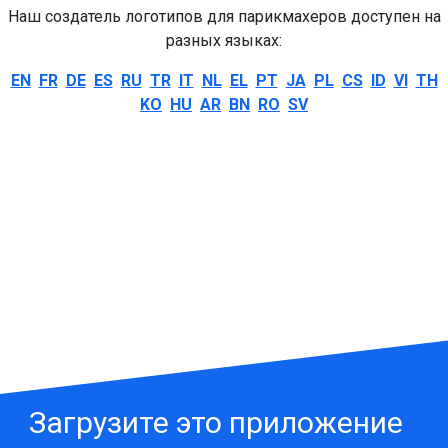
Наш создатель логотипов для парикмахеров доступен на
разных языках:
EN
FR
DE
ES
RU
TR
IT
NL
EL
PT
JA
PL
CS
ID
VI
TH
KO
HU
AR
BN
RO
SV
Загрузите это приложение