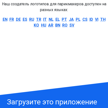
Наш создатель логотипов для парикмахеров доступен на
разных языках:
EN
FR
DE
ES
RU
TR
IT
NL
EL
PT
JA
PL
CS
ID
VI
TH
KO
HU
AR
BN
RO
SV
Загрузите это приложение