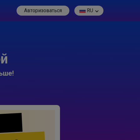
Авторизоваться
RU
ой
ьше!