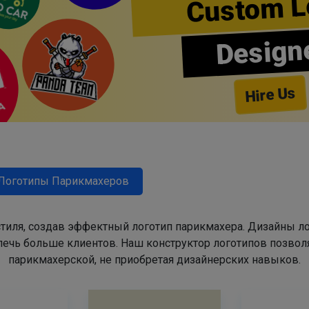
Custom L
Design
Hire Us
Логотипы Парикмахеров
тиля, создав эффектный логотип парикмахера. Дизайны л
ечь больше клиентов. Наш конструктор логотипов позвол
парикмахерской, не приобретая дизайнерских навыков.