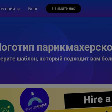
тегории
Блог
Наймите нас
оготип парикмахерск
ерите шаблон, который подходит вам бол
Hire a