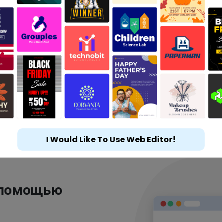
I Would Like To Use Web Editor!
 помощью