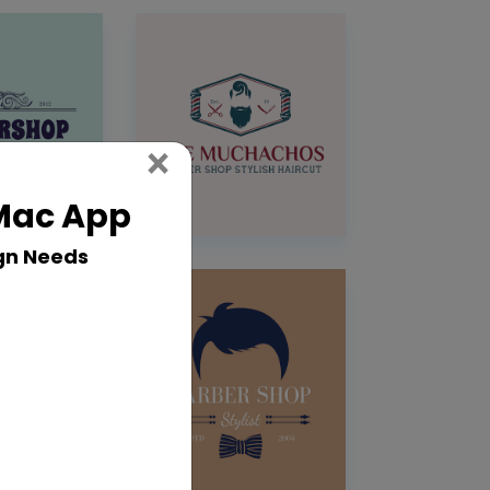
Close
×
 Mac App
gn Needs