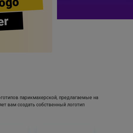
ogo
er
оготипов парикмахерской, предлагаемые на
яет вам создать собственный логотип