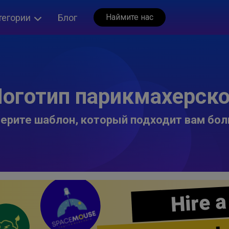
тегории
Блог
Наймите нас
оготип парикмахерск
ерите шаблон, который подходит вам бол
Hire a