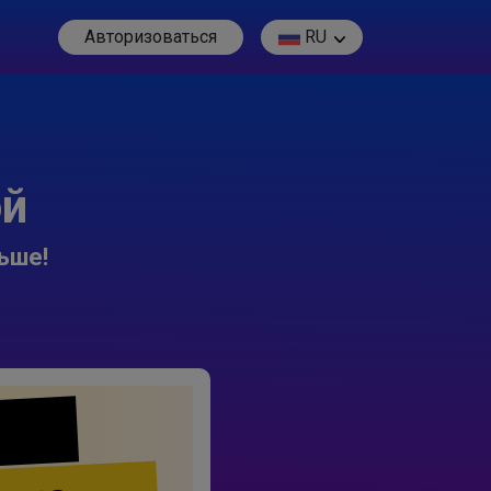
Авторизоваться
RU
ой
ьше!