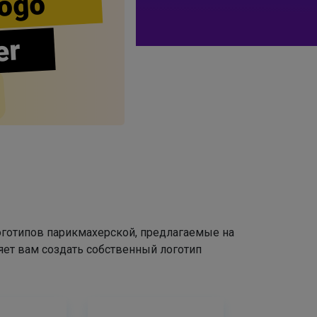
ogo
er
оготипов парикмахерской, предлагаемые на
яет вам создать собственный логотип