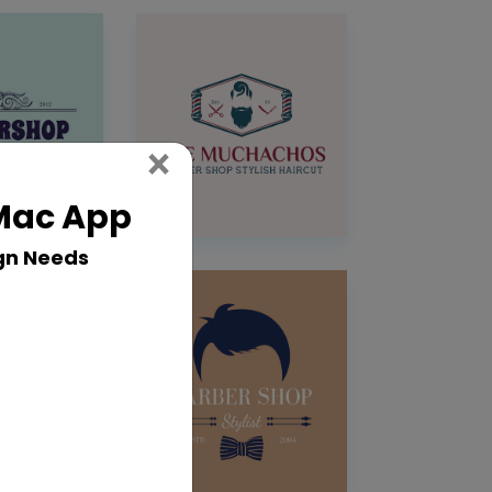
Close
×
 Mac App
gn Needs