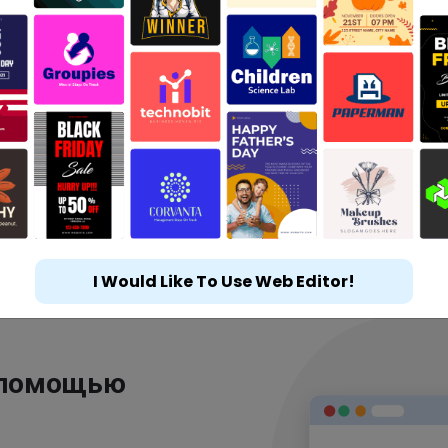
I Would Like To Use Web Editor!
 помощью