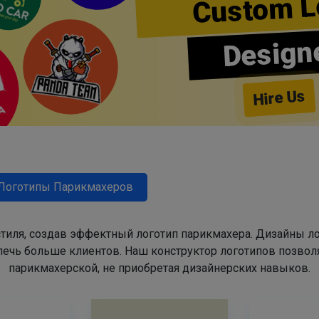
Custom L
Design
Hire Us
Логотипы Парикмахеров
тиля, создав эффектный логотип парикмахера. Дизайны л
ечь больше клиентов. Наш конструктор логотипов позвол
парикмахерской, не приобретая дизайнерских навыков.