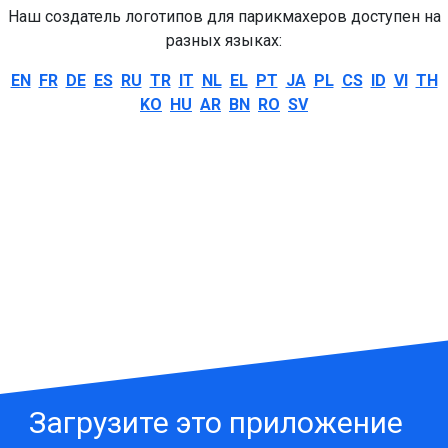
Наш создатель логотипов для парикмахеров доступен на
разных языках:
EN
FR
DE
ES
RU
TR
IT
NL
EL
PT
JA
PL
CS
ID
VI
TH
KO
HU
AR
BN
RO
SV
Загрузите это приложение