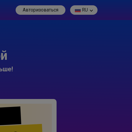
Авторизоваться
RU
ой
ьше!