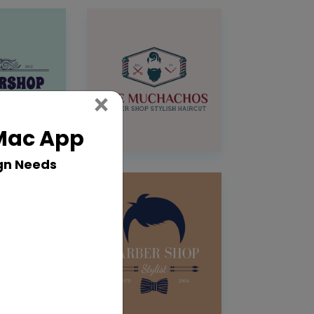
Close
×
 Mac App
gn Needs