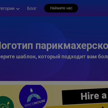
тегории
Блог
Наймите нас
оготип парикмахерск
ерите шаблон, который подходит вам бол
Hire a