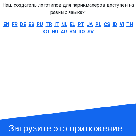
Наш создатель логотипов для парикмахеров доступен на
разных языках:
EN
FR
DE
ES
RU
TR
IT
NL
EL
PT
JA
PL
CS
ID
VI
TH
KO
HU
AR
BN
RO
SV
Загрузите это приложение