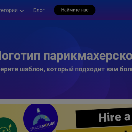
тегории
Блог
Наймите нас
оготип парикмахерск
ерите шаблон, который подходит вам бол
Hire a