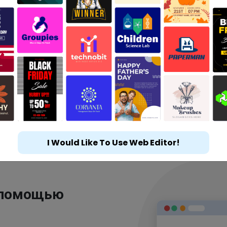
I Would Like To Use Web Editor!
 помощью