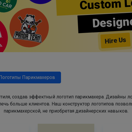
Custom L
Design
Hire Us
Логотипы Парикмахеров
тиля, создав эффектный логотип парикмахера. Дизайны л
ечь больше клиентов. Наш конструктор логотипов позвол
парикмахерской, не приобретая дизайнерских навыков.