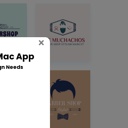
Close
×
 Mac App
gn Needs