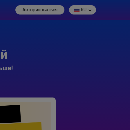
Авторизоваться
RU
ой
ьше!