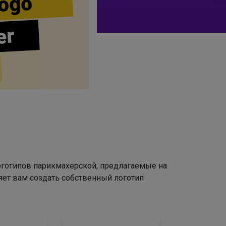
ogo
er
оготипов парикмахерской, предлагаемые на
яет вам создать собственный логотип