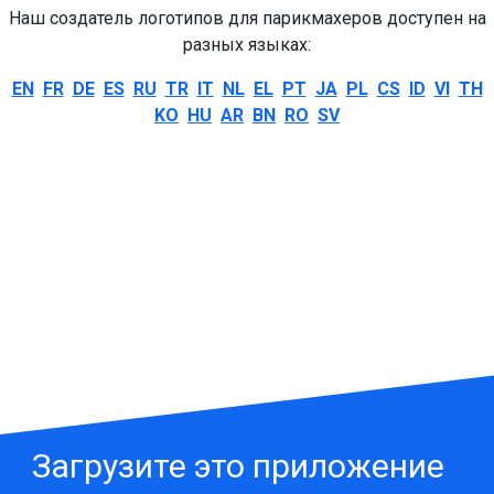
Наш создатель логотипов для парикмахеров доступен на
разных языках:
EN
FR
DE
ES
RU
TR
IT
NL
EL
PT
JA
PL
CS
ID
VI
TH
KO
HU
AR
BN
RO
SV
Загрузите это приложение