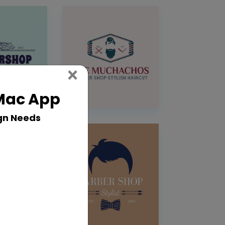
Close
×
 Mac App
gn Needs