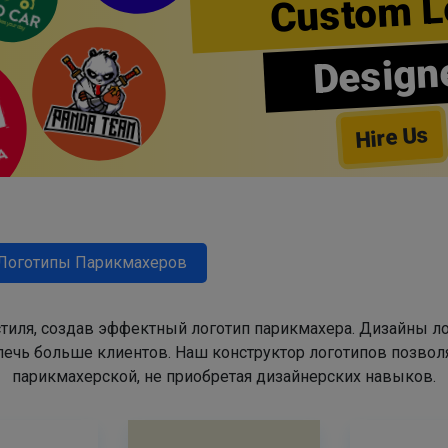
Custom L
Design
Hire Us
Логотипы Парикмахеров
тиля, создав эффектный логотип парикмахера. Дизайны л
ечь больше клиентов. Наш конструктор логотипов позвол
парикмахерской, не приобретая дизайнерских навыков.