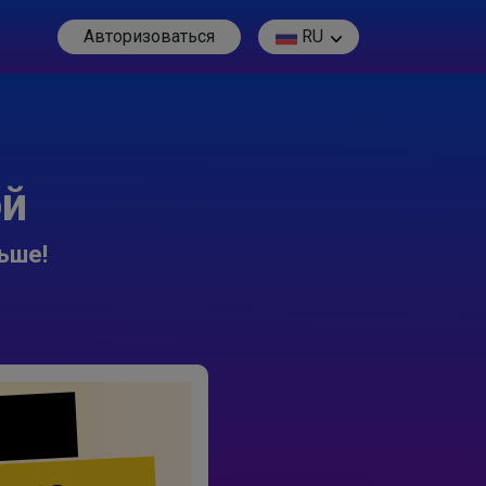
Авторизоваться
RU
ой
ьше!