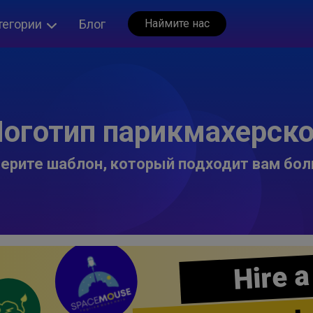
тегории
Блог
Наймите нас
оготип парикмахерск
ерите шаблон, который подходит вам бол
Hire a