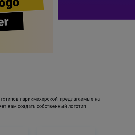
ogo
er
оготипов парикмахерской, предлагаемые на
яет вам создать собственный логотип