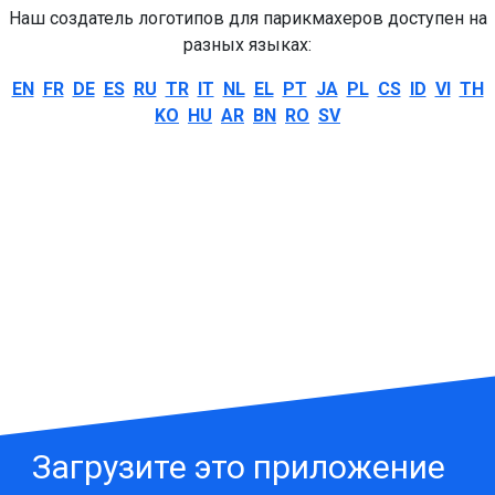
Наш создатель логотипов для парикмахеров доступен на
разных языках:
EN
FR
DE
ES
RU
TR
IT
NL
EL
PT
JA
PL
CS
ID
VI
TH
KO
HU
AR
BN
RO
SV
Загрузите это приложение