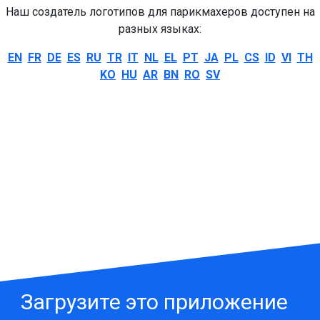
Наш создатель логотипов для парикмахеров доступен на
разных языках:
EN
FR
DE
ES
RU
TR
IT
NL
EL
PT
JA
PL
CS
ID
VI
TH
KO
HU
AR
BN
RO
SV
Загрузите это приложение