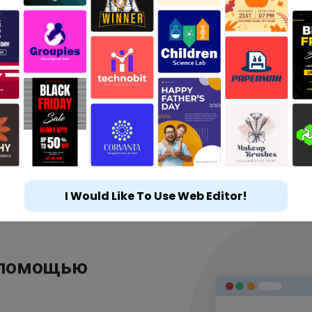
I Would Like To Use Web Editor!
 помощью