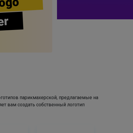
ogo
er
оготипов парикмахерской, предлагаемые на
яет вам создать собственный логотип