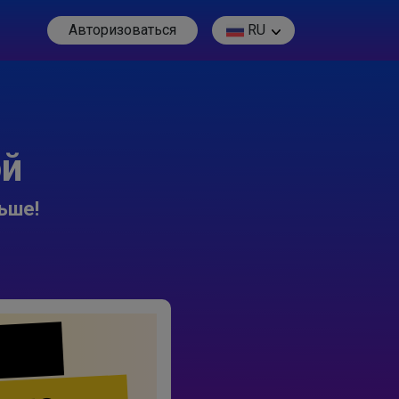
Авторизоваться
RU
ой
ьше!