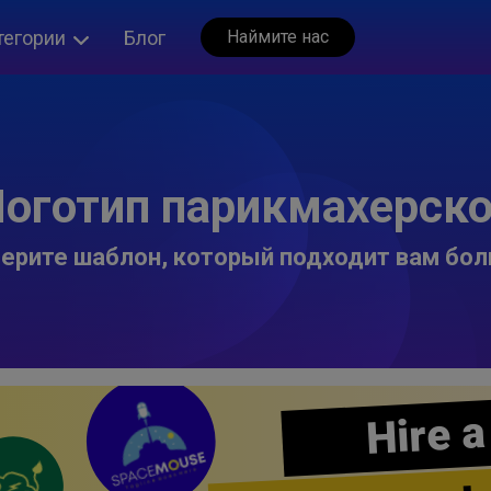
тегории
Блог
Наймите нас
оготип парикмахерск
ерите шаблон, который подходит вам бол
Hire a