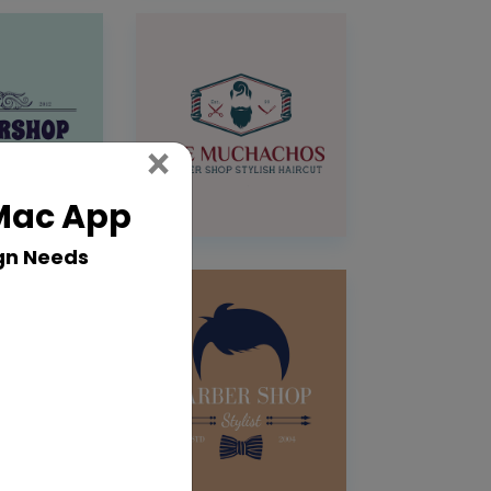
Close
×
 Mac App
gn Needs