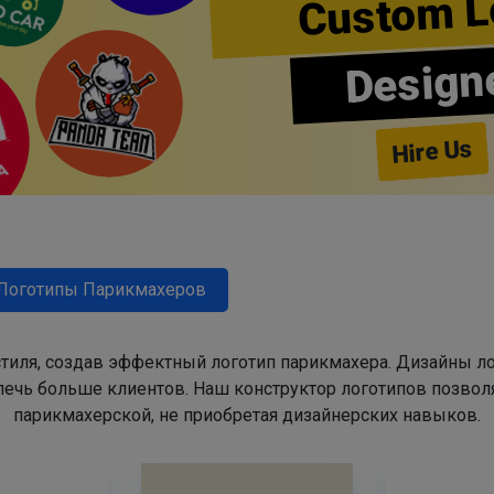
Custom L
Design
Hire Us
Логотипы Парикмахеров
тиля, создав эффектный логотип парикмахера. Дизайны л
ечь больше клиентов. Наш конструктор логотипов позвол
парикмахерской, не приобретая дизайнерских навыков.