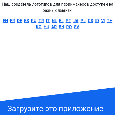
Наш создатель логотипов для парикмахеров доступен на
разных языках:
EN
FR
DE
ES
RU
TR
IT
NL
EL
PT
JA
PL
CS
ID
VI
TH
KO
HU
AR
BN
RO
SV
Загрузите это приложение