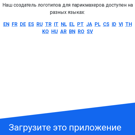
Наш создатель логотипов для парикмахеров доступен на
разных языках:
EN
FR
DE
ES
RU
TR
IT
NL
EL
PT
JA
PL
CS
ID
VI
TH
KO
HU
AR
BN
RO
SV
Загрузите это приложение