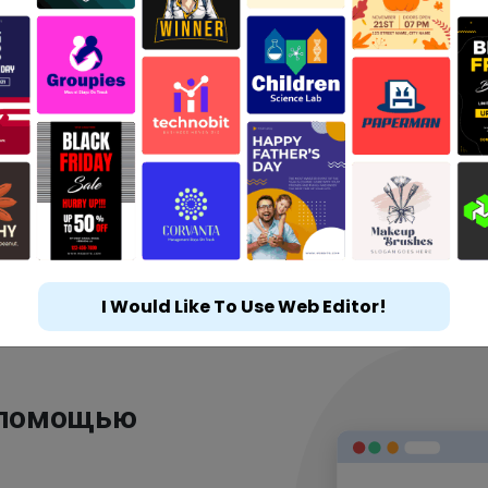
I Would Like To Use Web Editor!
 помощью