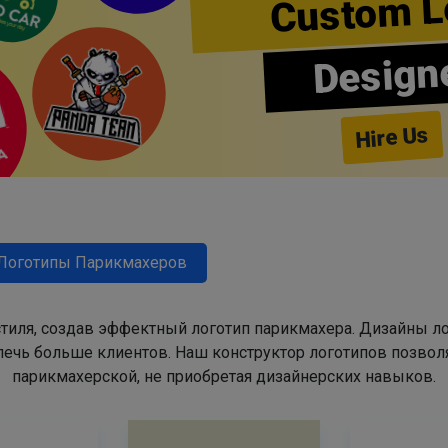
Custom L
Design
Hire Us
Логотипы Парикмахеров
тиля, создав эффектный логотип парикмахера. Дизайны л
ечь больше клиентов. Наш конструктор логотипов позвол
парикмахерской, не приобретая дизайнерских навыков.