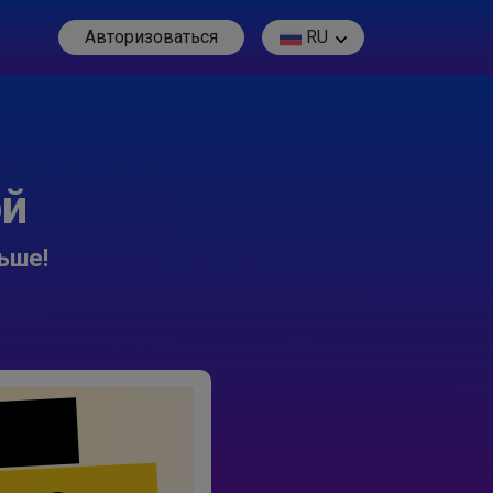
Авторизоваться
RU
ой
ьше!