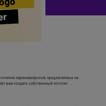
ogo
er
оготипов парикмахерской, предлагаемые на
яет вам создать собственный логотип