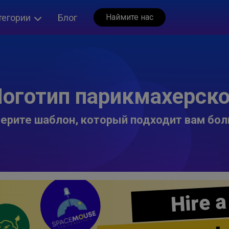
тегории
Блог
Наймите нас
оготип парикмахерск
ерите шаблон, который подходит вам бол
Hire a