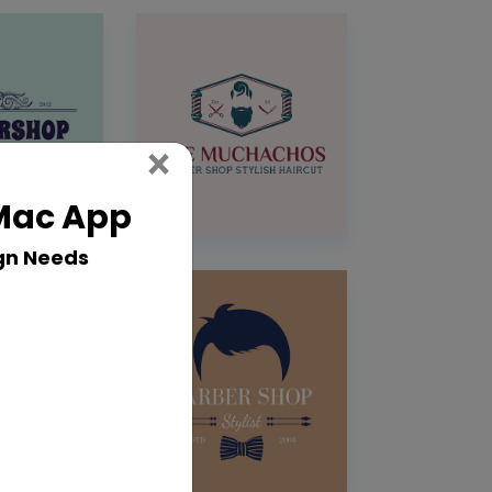
Close
×
 Mac App
gn Needs