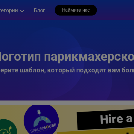
тегории
Блог
Наймите нас
оготип парикмахерск
ерите шаблон, который подходит вам бол
Hire a