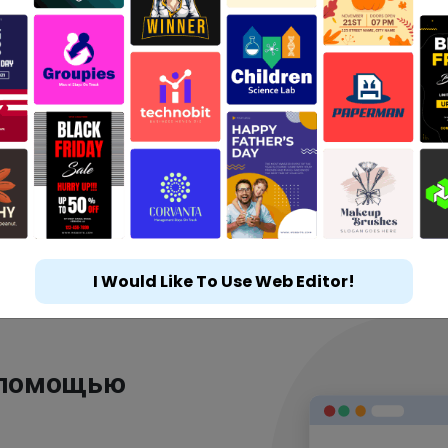
I Would Like To Use Web Editor!
 помощью