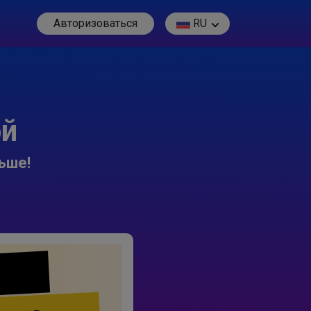
Авторизоваться
RU
ой
ьше!