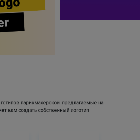
ogo
er
оготипов парикмахерской, предлагаемые на
яет вам создать собственный логотип