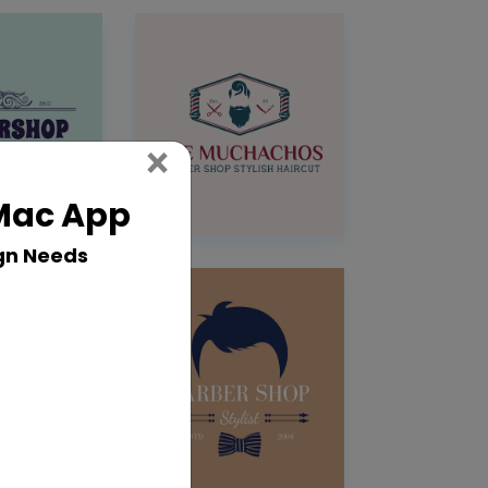
Close
×
 Mac App
gn Needs