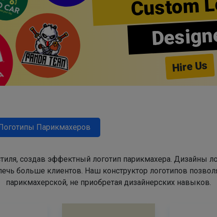
Custom L
Design
Hire Us
Логотипы Парикмахеров
тиля, создав эффектный логотип парикмахера. Дизайны л
ечь больше клиентов. Наш конструктор логотипов позвол
парикмахерской, не приобретая дизайнерских навыков.