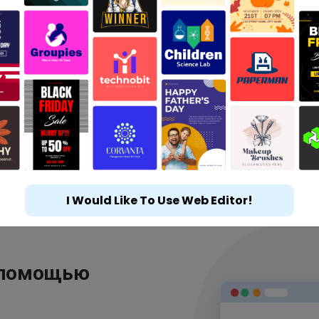
I Would Like To Use Web Editor!
 помощью