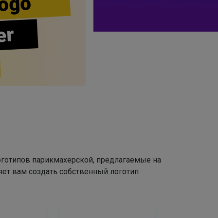
ogo
er
оготипов парикмахерской, предлагаемые на
яет вам создать собственный логотип