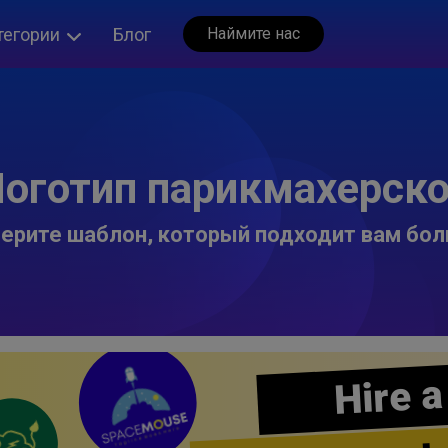
тегории
Блог
Наймите нас
оготип парикмахерск
ерите шаблон, который подходит вам бол
Hire a