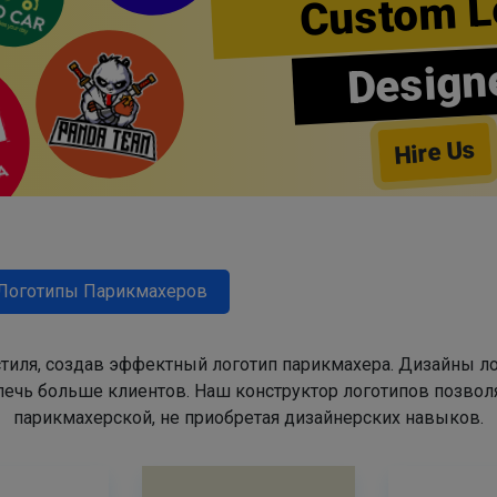
Custom L
Design
Hire Us
Логотипы Парикмахеров
тиля, создав эффектный логотип парикмахера. Дизайны л
ечь больше клиентов. Наш конструктор логотипов позвол
парикмахерской, не приобретая дизайнерских навыков.