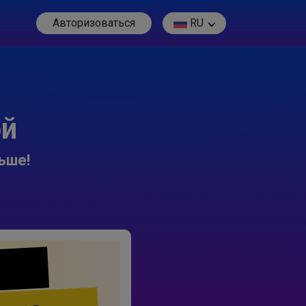
Авторизоваться
RU
ой
ьше!