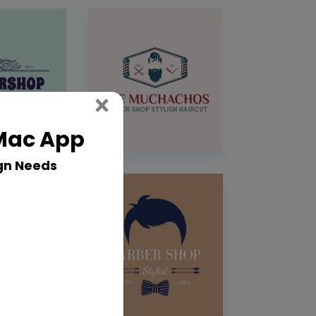
Close
×
 Mac App
gn Needs