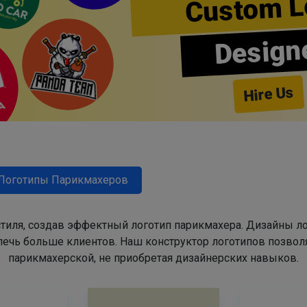
Custom L
Design
Hire Us
Логотипы Парикмахеров
тиля, создав эффектный логотип парикмахера. Дизайны л
ечь больше клиентов. Наш конструктор логотипов позвол
парикмахерской, не приобретая дизайнерских навыков.