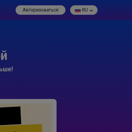
Авторизоваться
RU
ой
ьше!