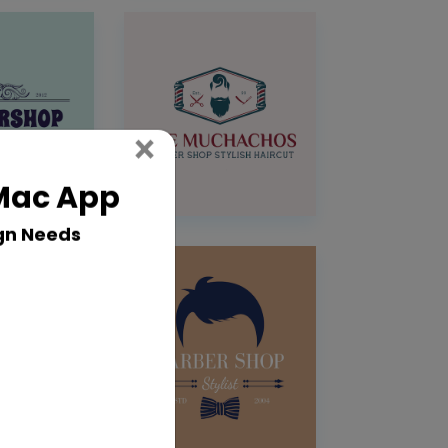
Close
×
 Mac App
gn Needs