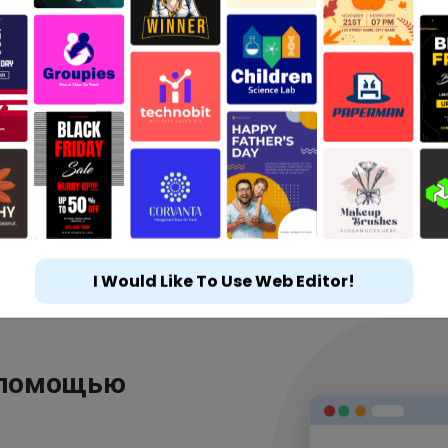
I Would Like To Use Web Editor!
 помощью