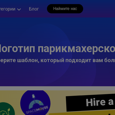
тегории
Блог
Наймите нас
оготип парикмахерск
ерите шаблон, который подходит вам бол
Hire a