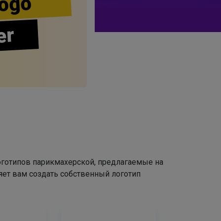
ogo
er
оготипов парикмахерской, предлагаемые на
яет вам создать собственный логотип