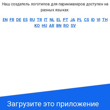
Наш создатель логотипов для парикмахеров доступен на
разных языках:
EN
FR
DE
ES
RU
TR
IT
NL
EL
PT
JA
PL
CS
ID
VI
TH
KO
HU
AR
BN
RO
SV
Загрузите это приложение