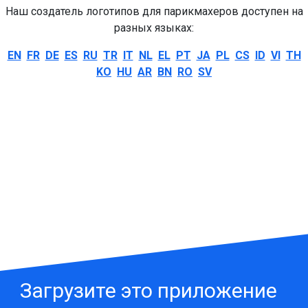
Наш создатель логотипов для парикмахеров доступен на
разных языках:
EN
FR
DE
ES
RU
TR
IT
NL
EL
PT
JA
PL
CS
ID
VI
TH
KO
HU
AR
BN
RO
SV
Загрузите это приложение