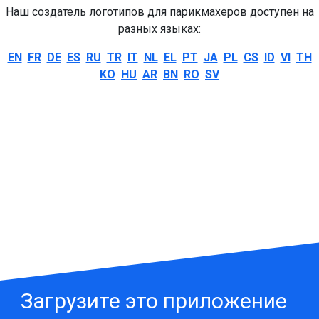
Наш создатель логотипов для парикмахеров доступен на
разных языках:
EN
FR
DE
ES
RU
TR
IT
NL
EL
PT
JA
PL
CS
ID
VI
TH
KO
HU
AR
BN
RO
SV
Загрузите это приложение