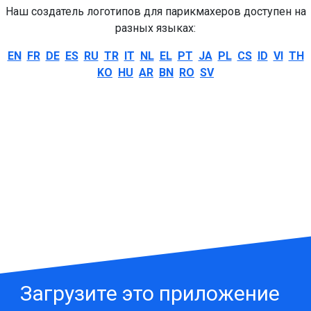
Наш создатель логотипов для парикмахеров доступен на
разных языках:
EN
FR
DE
ES
RU
TR
IT
NL
EL
PT
JA
PL
CS
ID
VI
TH
KO
HU
AR
BN
RO
SV
Загрузите это приложение