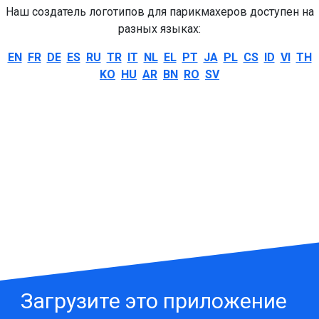
Наш создатель логотипов для парикмахеров доступен на
разных языках:
EN
FR
DE
ES
RU
TR
IT
NL
EL
PT
JA
PL
CS
ID
VI
TH
KO
HU
AR
BN
RO
SV
Загрузите это приложение