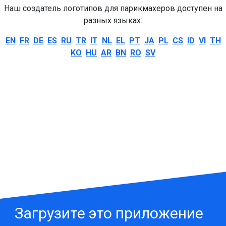
Наш создатель логотипов для парикмахеров доступен на
разных языках:
EN
FR
DE
ES
RU
TR
IT
NL
EL
PT
JA
PL
CS
ID
VI
TH
KO
HU
AR
BN
RO
SV
Загрузите это приложение