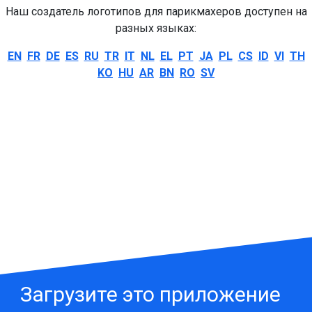
Наш создатель логотипов для парикмахеров доступен на
разных языках:
EN
FR
DE
ES
RU
TR
IT
NL
EL
PT
JA
PL
CS
ID
VI
TH
KO
HU
AR
BN
RO
SV
Загрузите это приложение