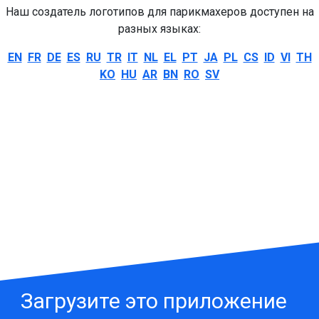
Наш создатель логотипов для парикмахеров доступен на
разных языках:
EN
FR
DE
ES
RU
TR
IT
NL
EL
PT
JA
PL
CS
ID
VI
TH
KO
HU
AR
BN
RO
SV
Загрузите это приложение