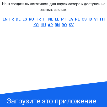
Наш создатель логотипов для парикмахеров доступен на
разных языках:
EN
FR
DE
ES
RU
TR
IT
NL
EL
PT
JA
PL
CS
ID
VI
TH
KO
HU
AR
BN
RO
SV
Загрузите это приложение